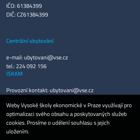
IČO: 61384399
DIČ: CZ61384399
Centrální ubytování
e-mail:
ubytovani@vse.cz
tel.: 224 092 156
ISKAM
Provozní kontakt:
ubytovani@vse.cz
Technický kontakt:
michal.kores@vse.cz
Weby Vysoké školy ekonomické v Praze využívají pro
optimalizaci svého obsahu a poskytovaných služeb
cookies. Prosíme o udělení souhlasu s jejich
Admin
uložením.