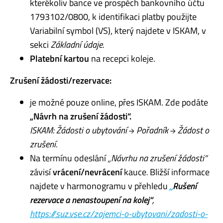
kterékoliv bance ve prospěch bankovního účtu
1793102/0800, k identifikaci platby použijte
Variabilní symbol (VS), který najdete v ISKAM, v
sekci
Základní údaje.
Platební kartou
na recepci koleje.
Zrušení žádosti/rezervace:
je možné pouze online, přes ISKAM. Zde podáte
„Návrh na zrušení žádosti“.
ISKAM: Žádosti o ubytování → Pořadník → Žádost o
zrušení.
Na termínu odeslání
„Návrhu na zrušení žádosti“
závisí
vrácení/nevrácení
kauce
.
Bližší informace
najdete v harmonogramu v přehledu
„
Rušení
rezervace a nenastoupení na kolej“
,
https://suz.vse.cz/zajemci-o-ubytovani/zadosti-o-