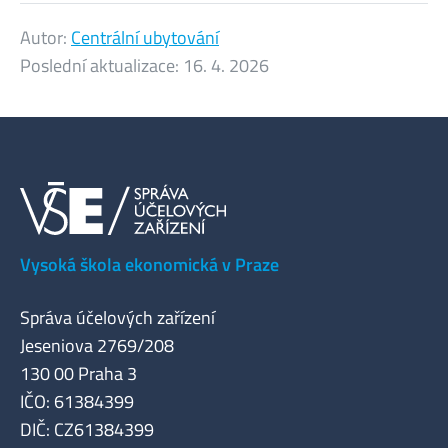
Autor:
Centrální ubytování
Poslední aktualizace:
16. 4. 2026
Vysoká škola ekonomická v Praze
Správa účelových zařízení
Jeseniova 2769/208
130 00 Praha 3
IČO: 61384399
DIČ: CZ61384399