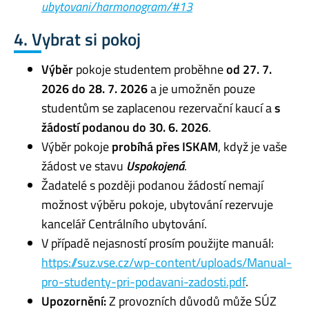
ubytovani/harmonogram/#13
4. Vybrat si pokoj
Výběr
pokoje studentem proběhne
od 27. 7.
2026 do 28. 7. 2026
a je umožněn pouze
studentům se zaplacenou rezervační kaucí a
s
žádostí podanou do 30. 6. 2026
.
Výběr pokoje
probíhá přes ISKAM
, když je vaše
žádost ve stavu
Uspokojená
.
Žadatelé s později podanou žádostí nemají
možnost výběru pokoje, ubytování rezervuje
kancelář Centrálního ubytování.
V případě nejasností prosím použijte manuál:
https://suz.vse.cz/wp-content/uploads/Manual-
pro-studenty-pri-podavani-zadosti.pdf
.
Upozornění:
Z provozních důvodů může SÚZ