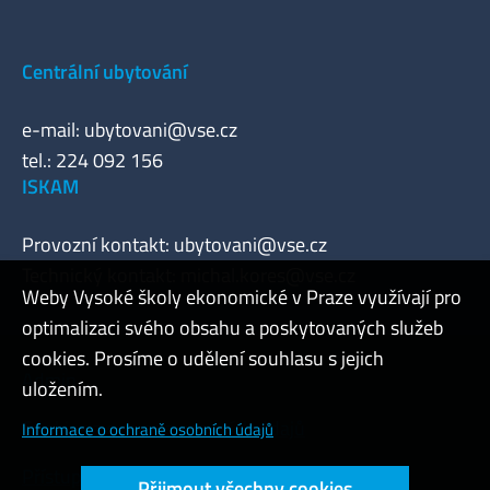
Centrální ubytování
e-mail:
ubytovani@vse.cz
tel.: 224 092 156
ISKAM
Provozní kontakt:
ubytovani@vse.cz
Technický kontakt:
michal.kores@vse.cz
Weby Vysoké školy ekonomické v Praze využívají pro
optimalizaci svého obsahu a poskytovaných služeb
cookies. Prosíme o udělení souhlasu s jejich
Admin
uložením.
Cookies a ochrana osobních údajů
Informace o ochraně osobních údajů
Přístupnost webu
Přijmout všechny cookies