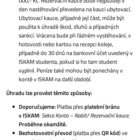
000,- Kč. Rezervační kauce bude nejpozději v
den nastěhování převedena na kauci ubytovací.
Ubytovací kauce, případně její část, může být
použita k úhradě škod, dluhů a případných
sankcí. Vrácena bude při řádném vystěhování, v
hotovosti nebo kartou na recepci koleje,
případně do 30 dnů na bankovní účet uvedený v
ISKAM studenta, pokud si ho tam student
vyplnil. Peníze také mohou být ponechány v
kontě v ISKAM na další období.
Úhradu lze provést těmito způsoby:
Doporučujeme:
Platba přes
platební bránu
v ISKAM
:
Sekce Konta – Nabít/ Rezervační kauce
.
Proběhne okamžitě.
Bezhotovostní převod
(platba přes
QR kód
) ve