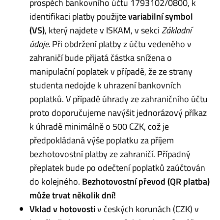
prospěch bankovního účtu 1793102/0800, k
identifikaci platby použijte
variabilní symbol
(VS)
, který najdete v ISKAM, v sekci
Základní
údaje.
Při obdržení platby z účtu vedeného v
zahraničí bude přijatá částka snížena o
manipulační poplatek v případě, že ze strany
studenta nedojde k uhrazení bankovních
poplatků. V případě úhrady ze zahraničního účtu
proto doporučujeme navýšit jednorázový příkaz
k úhradě minimálně o 500 CZK, což je
předpokládaná výše poplatku za příjem
bezhotovostní platby ze zahraničí. Případný
přeplatek bude po odečtení poplatků zaúčtován
do kolejného.
Bezhotovostní převod (QR platba)
může trvat několik dní!
Vklad v hotovosti
v českých korunách (CZK) v