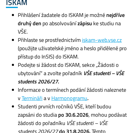
ISKAM
Přihlášení žadatele do ISKAM je možné
nejdříve
druhý den
po absolvování
zápisu
ke studiu na
VŠE.
Přihlaste se prostřednictvím
iskam-web.vse.cz
(použijte uživatelské jméno a heslo přidělené pro
přístup do InSIS) do ISKAM.
Podejte si žádost do ISKAM, sekce „Žádosti o
ubytování“ a zvolte pořadník
VŠE studenti – VŠE
students 2026/27
.
Informace o termínech podání žádosti naleznete
v
Termináři
a v
Harmonogramu
.
Studenti prvních ročníků VŠE, kteří budou
zapsáni do studia
po 30.6.2026
, mohou podávat
žádosti do pořadníku
VŠE studenti – VŠE
students 2026/27
do 31.8.2026.
Těmto