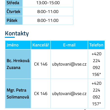
Středa
13:00-15:00
Čtvrtek
8:00-11:00
Pátek
8:00-11:00
Kontakty
Jméno
Kancelář
E-mail
Telefon
+420
Bc. Hrnková
224
CK 146
ubytovani@vse.cz
Zuzana
092
156*
+420
Mgr. Petra
224
CK 146
ubytovani@vse.cz
Solimanová
092
157*