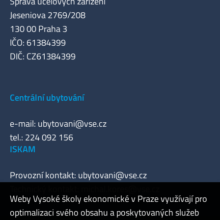
Správa účelových zařízení
Jeseniova 2769/208
130 00 Praha 3
IČO: 61384399
DIČ: CZ61384399
Centrální ubytování
e-mail:
ubytovani@vse.cz
tel.: 224 092 156
ISKAM
Provozní kontakt:
ubytovani@vse.cz
Technický kontakt:
michal.kores@vse.cz
Weby Vysoké školy ekonomické v Praze využívají pro
optimalizaci svého obsahu a poskytovaných služeb