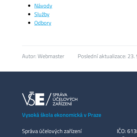
Návody
Služby
Odbory
Autor:
Webmaster
Poslední aktualizace:
23.
Vysoká škola ekonomická v Praze
Správa účelových zařízení
IČO: 61