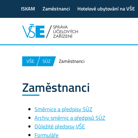
ISKAM
Zaměstnanci
Hotelové ubytování na VŠE
VŠE
SÚZ
Zaměstnanci
Zaměstnanci
Směrnice a předpisy SÚZ
Archiv směrnic a předpisů SÚZ
Důležité předpisy VŠE
Formuláře