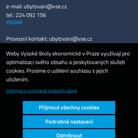
e-mail:
ubytovani@vse.cz
tel.: 224 092 156
ISKAM
Provozní kontakt:
ubytovani@vse.cz
Technický kontakt:
michal.kores@vse.cz
Weby Vysoké školy ekonomické v Praze využívají pro
optimalizaci svého obsahu a poskytovaných služeb
cookies. Prosíme o udělení souhlasu s jejich
Admin
uložením.
Cookies a ochrana osobních údajů
Informace o ochraně osobních údajů
Přístupnost webu
Přijmout všechny cookies
Vysoký kontrast
Podrobné nastavení
Copyright © 2000 - 2026 Vysoká škola ekonomická v Praze
Odmítnout