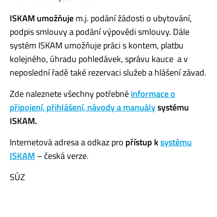
ISKAM umožňuje
m.j. podání žádosti o ubytování,
podpis smlouvy a podání výpovědi smlouvy. Dále
systém ISKAM umožňuje práci s kontem, platbu
kolejného, úhradu pohledávek, správu kauce a v
neposlední řadě také rezervaci služeb a hlášení závad.
Zde naleznete všechny potřebné
informace o
připojení, přihlášení, návody a manuály
systému
ISKAM.
Internetová adresa a odkaz pro
přístup k
systému
ISKAM
– česká verze.
SÚZ