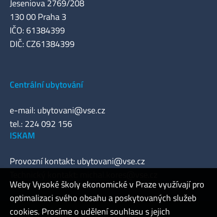
Jeseniova 2769/208
130 00 Praha 3
IČO: 61384399
DIČ: CZ61384399
Centrální ubytování
e-mail:
ubytovani@vse.cz
tel.: 224 092 156
ISKAM
Provozní kontakt:
ubytovani@vse.cz
Technický kontakt:
michal.kores@vse.cz
Weby Vysoké školy ekonomické v Praze využívají pro
optimalizaci svého obsahu a poskytovaných služeb
cookies. Prosíme o udělení souhlasu s jejich