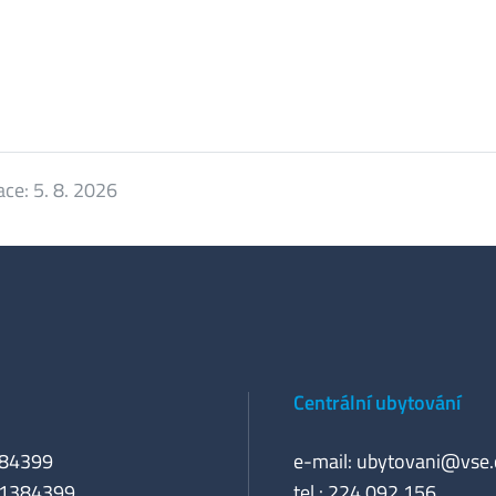
ace:
5. 8. 2026
Centrální ubytování
384399
e-mail:
ubytovani@vse.
61384399
tel.: 224 092 156