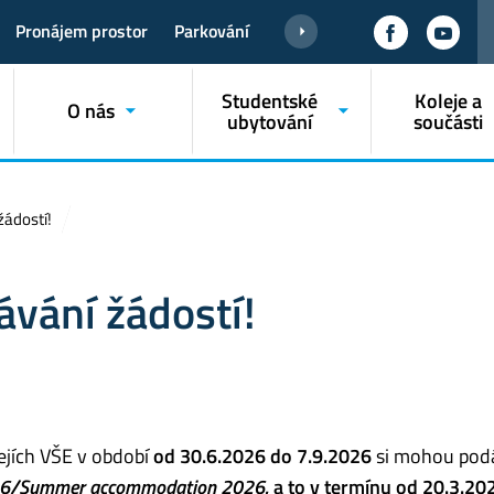
Pronájem prostor
Parkování
Studentské
Koleje a
O nás
ubytování
součásti
žádostí!
ávání žádostí!
lejích VŠE v období
od 30.6.2026 do 7.9.2026
si mohou pod
026/Summer accommodation 2026
,
a to v termínu od
20.3.20