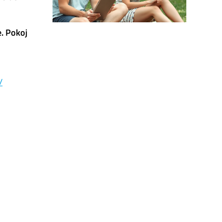
e. Pokoj
/