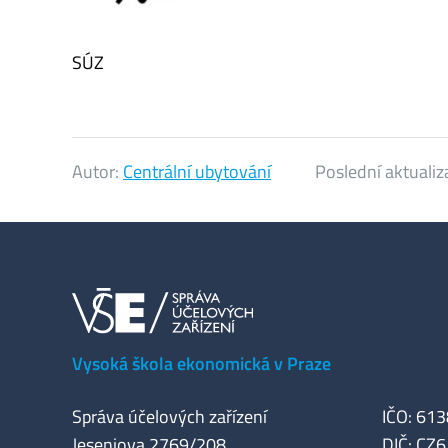
SÚZ
Autor:
Centrální ubytování
Poslední aktualiz
Vysoká škola ekonomická v Praze
Správa účelových zařízení
IČO: 61
Jeseniova 2769/208
DIČ: CZ