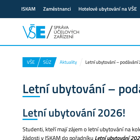
ISKAM
Zaměstnanci
Hotelové ubytování na VŠE
VŠE
SÚZ
Aktuality
Letní ubytování – podávání 
Letní ubytování – pod
Letní ubytování 2026!
Studenti, kteří mají zájem o letní ubytování na ko
žádosti v ISKAM do pořadníku
Letní ubytování 2