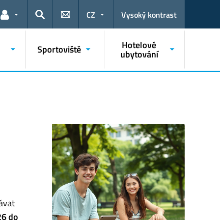
CZ
Vysoký kontrast
Odkazy pro uživatele
Hledat
Hotelové
Sportoviště
ubytování
ávat
26 do